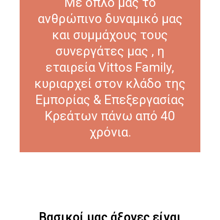
Με όπλο μας το
ανθρώπινο δυναμικό μας
και συμμάχους τους
συνεργάτες μας , η
εταιρεία Vittos Family,
κυριαρχεί στον κλάδο της
Εμπορίας & Επεξεργασίας
Κρεάτων πάνω από 40
χρόνια.
Βασικοί μας άξονες είναι