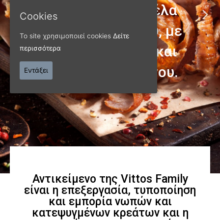
Cookies
Το site χρησιμοποιεί cookies
Δείτε
ΠΑΝΩ ΑΠΟ 40 ΧΡΟΝΙΑ
περισσότερα
Παράγουμε προϊόντα
Εντάξει
εξαιρετικής
ποιότητας
Γνωρίστε μας
Αντικείμενο της Vittos Family
είναι η επεξεργασία, τυποποίηση
και εμπορία νωπών και
κατεψυγμένων κρεάτων και η