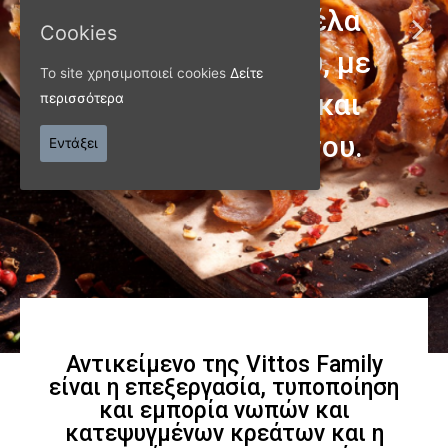
Cookies
Το site χρησιμοποιεί cookies
Δείτε
περισσότερα
Εντάξει
ΠΑΝΩ ΑΠΟ 40 ΧΡΟΝΙΑ
Παράγουμε προϊόντα
εξαιρετικής
ποιότητας
Αντικείμενο της Vittos Family
Γνωρίστε μας
είναι η επεξεργασία, τυποποίηση
και εμπορία νωπών και
κατεψυγμένων κρεάτων και η