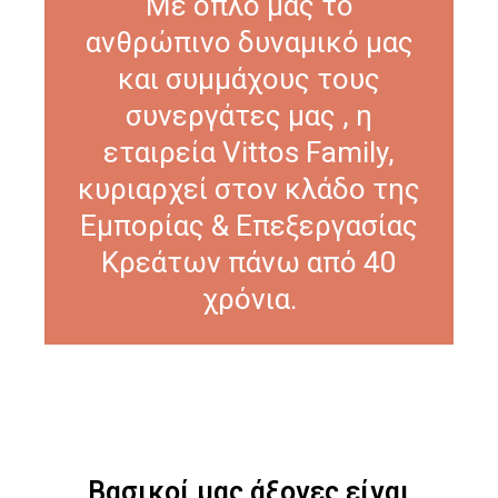
Με όπλο μας το
ανθρώπινο δυναμικό μας
και συμμάχους τους
συνεργάτες μας , η
εταιρεία Vittos Family,
κυριαρχεί στον κλάδο της
Εμπορίας & Επεξεργασίας
Κρεάτων πάνω από 40
χρόνια.
Βασικοί μας άξονες είναι