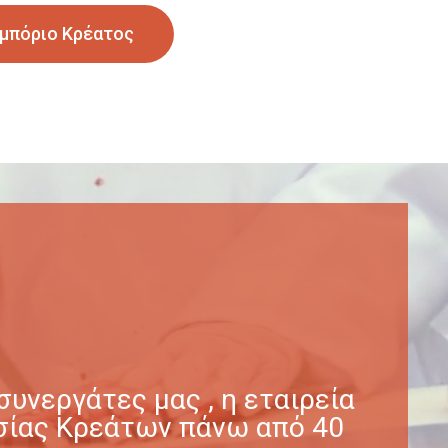
μπόριο Κρέατος
υνεργάτες μας , η εταιρεία
γασίας Κρεάτων πάνω από 40