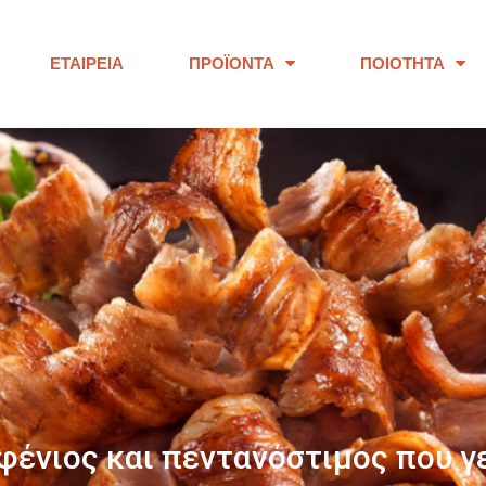
ΕΤΑΙΡΕΊΑ
ΠΡΟΪΌΝΤΑ
ΠΟΙΌΤΗΤΑ
ΠΑΝΩ ΑΠΟ 40 ΧΡΟΝΙΑ
ουμε προϊόντα εξαιρετικής ποι