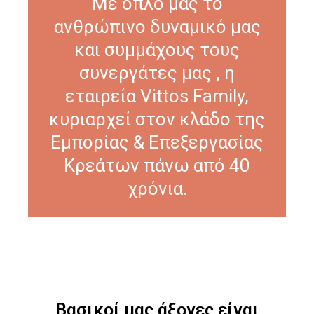
Με όπλο μας το
ανθρώπινο δυναμικό μας
και συμμάχους τους
συνεργάτες μας , η
εταιρεία Vittos Family,
κυριαρχεί στον κλάδο της
Εμπορίας & Επεξεργασίας
Κρεάτων πάνω από 40
χρόνια.
Βασικοί μας άξονες είναι