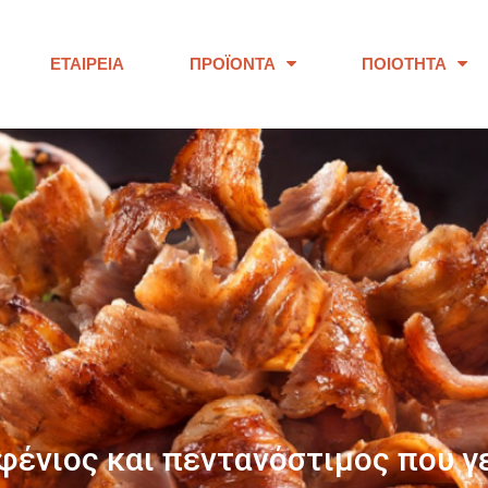
ΕΤΑΙΡΕΊΑ
ΠΡΟΪΌΝΤΑ
ΠΟΙΌΤΗΤΑ
ΠΑΝΩ ΑΠΟ 40 ΧΡΟΝΙΑ
ουμε προϊόντα εξαιρετικής ποι