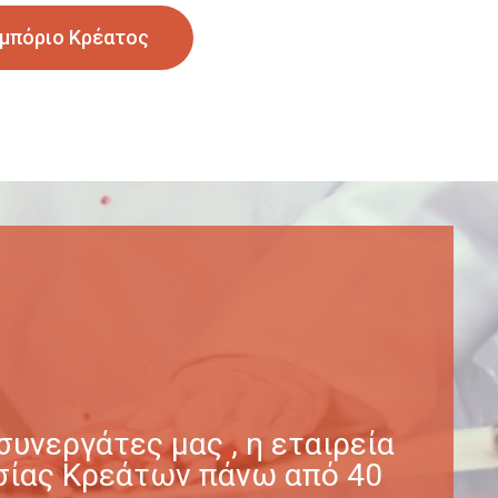
μπόριο Κρέατος
υνεργάτες μας , η εταιρεία
γασίας Κρεάτων πάνω από 40