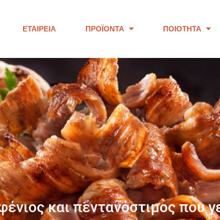
ΕΤΑΙΡΕΊΑ
ΠΡΟΪΌΝΤΑ
ΠΟΙΌΤΗΤΑ
ΠΑΝΩ ΑΠΟ 40 ΧΡΟΝΙΑ
ουμε προϊόντα εξαιρετικής ποι