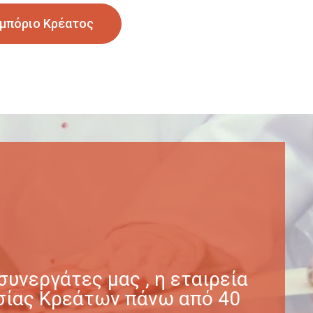
μπόριο Κρέατος
υνεργάτες μας , η εταιρεία
γασίας Κρεάτων πάνω από 40