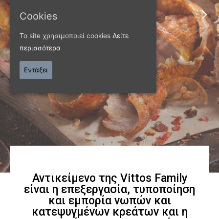
Cookies
ΠΑΝΩ ΑΠΟ 40 ΧΡΟΝΙΑ
Το site χρησιμοποιεί cookies
Δείτε
περισσότερα
Παράγουμε προϊόντα
Εντάξει
εξαιρετικής
ποιότητας
Γνωρίστε μας
Αντικείμενο της Vittos Family
είναι η επεξεργασία, τυποποίηση
και εμπορία νωπών και
κατεψυγμένων κρεάτων και η