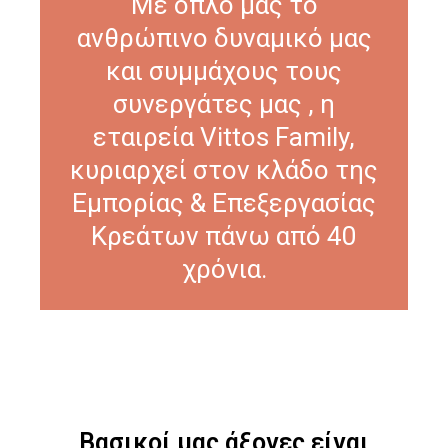
Με όπλο μας το
ανθρώπινο δυναμικό μας
και συμμάχους τους
συνεργάτες μας , η
εταιρεία Vittos Family,
κυριαρχεί στον κλάδο της
Εμπορίας & Επεξεργασίας
Κρεάτων πάνω από 40
χρόνια.
Βασικοί μας άξονες είναι