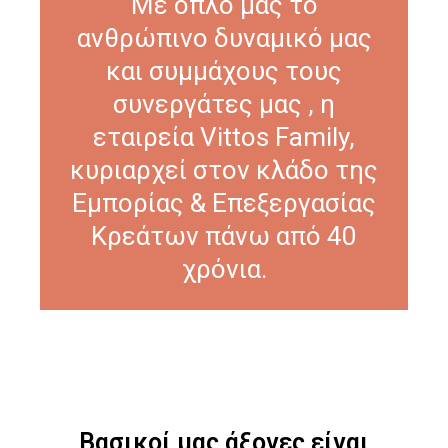
Με όπλο μας το
ανθρώπινο δυναμικό μας
και συμμάχους τους
συνεργάτες μας , η
εταιρεία Vittos Family,
κυριαρχεί στον κλάδο της
Εμπορίας & Επεξεργασίας
Κρεάτων πάνω από 40
χρόνια.
Βασικοί μας άξονες είναι