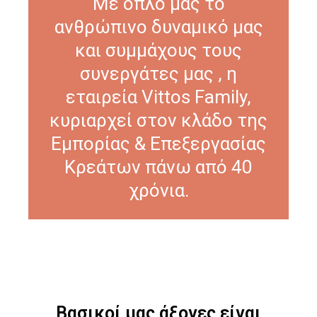
Με όπλο μας το
ανθρώπινο δυναμικό μας
και συμμάχους τους
συνεργάτες μας , η
εταιρεία Vittos Family,
κυριαρχεί στον κλάδο της
Εμπορίας & Επεξεργασίας
Κρεάτων πάνω από 40
χρόνια.
Βασικοί μας άξονες είναι