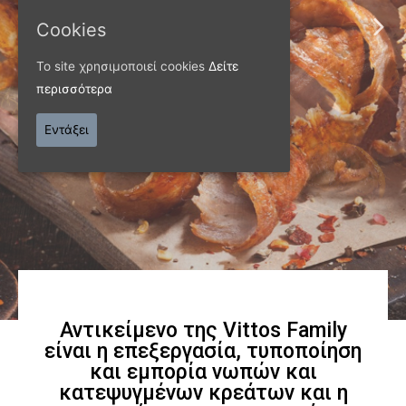
ΠΑΝΩ ΑΠΟ 40 ΧΡΟΝΙΑ
Cookies
Παράγουμε προϊόντα
Το site χρησιμοποιεί cookies
Δείτε
εξαιρετικής
περισσότερα
ποιότητας
Εντάξει
Γνωρίστε μας
Αντικείμενο της Vittos Family
είναι η επεξεργασία, τυποποίηση
και εμπορία νωπών και
κατεψυγμένων κρεάτων και η