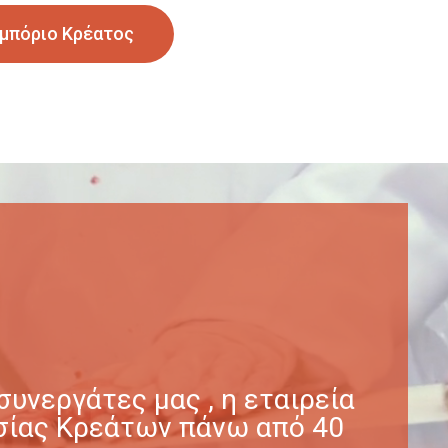
μπόριο Κρέατος
υνεργάτες μας , η εταιρεία
γασίας Κρεάτων πάνω από 40