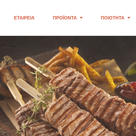
ΕΤΑΙΡΕΊΑ
ΠΡΟΪΌΝΤΑ
ΠΟΙΌΤΗΤΑ
ΠΑΝΩ ΑΠΟ 40 ΧΡΟΝΙΑ
ουμε προϊόντα εξαιρετικής ποι