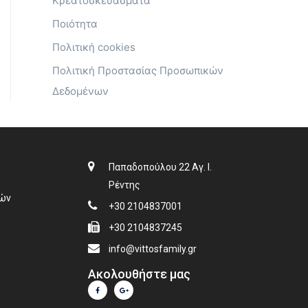
Κρεατοσκευασματα
Ποιότητα
Πολιτική cookies
Πολιτική Προστασίας Προσωπικών
Δεδομένων
Παπαδοπούλου 22 Αγ. Ι.
Ρέντης
κών
+30 2104837001
+30 2104837245
info@vittosfamily.gr
Ακολουθήστε μας