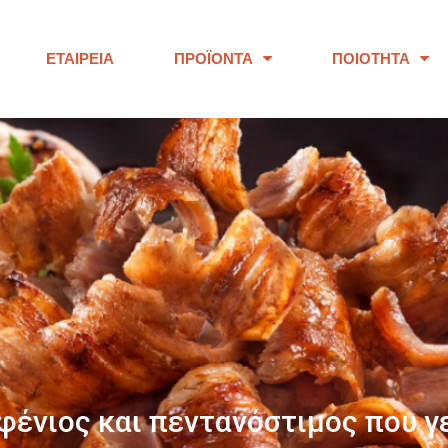
ΕΤΑΙΡΕΊΑ
ΠΡΟΪΌΝΤΑ
ΠΟΙΌΤΗΤΑ
ΠΑΝΩ ΑΠΟ 40 ΧΡΟΝΙΑ
ουμε προϊόντα εξαιρετικής ποι