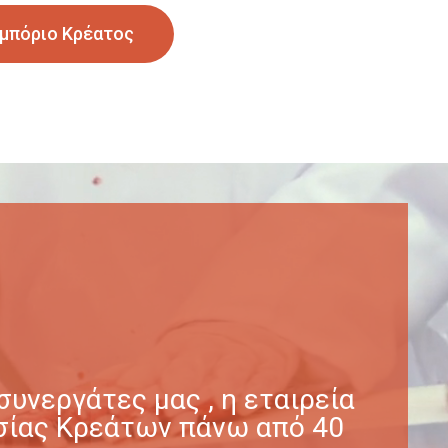
μπόριο Κρέατος
υνεργάτες μας , η εταιρεία
γασίας Κρεάτων πάνω από 40