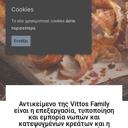
ΠΑΝΩ ΑΠΟ 40 ΧΡΟΝΙΑ
Cookies
Παράγουμε προϊόντα
Το site χρησιμοποιεί cookies
Δείτε
εξαιρετικής
περισσότερα
ποιότητας
Εντάξει
Γνωρίστε μας
Αντικείμενο της Vittos Family
είναι η επεξεργασία, τυποποίηση
και εμπορία νωπών και
κατεψυγμένων κρεάτων και η