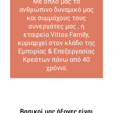
Με όπλο μας το
ανθρώπινο δυναμικό μας
και συμμάχους τους
συνεργάτες μας , η
εταιρεία Vittos Family,
κυριαρχεί στον κλάδο της
Εμπορίας & Επεξεργασίας
Κρεάτων πάνω από 40
χρόνια.
Βασικοί μας άξονες είναι