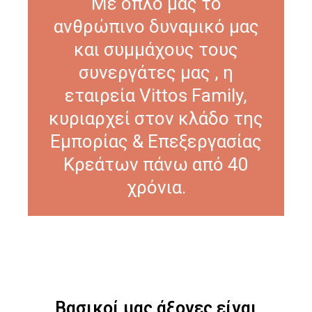
Με όπλο μας το
ανθρώπινο δυναμικό μας
και συμμάχους τους
συνεργάτες μας , η
εταιρεία Vittos Family,
κυριαρχεί στον κλάδο της
Εμπορίας & Επεξεργασίας
Κρεάτων πάνω από 40
χρόνια.
Βασικοί μας άξονες είναι