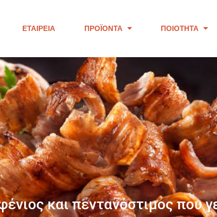
ΕΤΑΙΡΕΊΑ
ΠΡΟΪΌΝΤΑ
ΠΟΙΌΤΗΤΑ
ΠΑΝΩ ΑΠΟ 40 ΧΡΟΝΙΑ
ουμε προϊόντα εξαιρετικής ποι