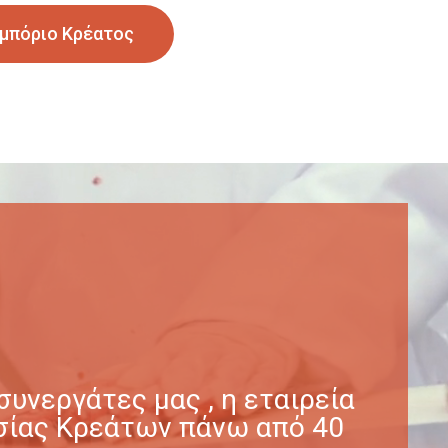
μπόριο Κρέατος
υνεργάτες μας , η εταιρεία
γασίας Κρεάτων πάνω από 40