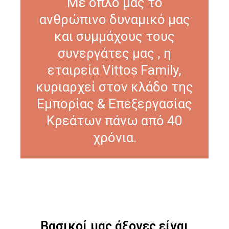
Με όπλο μας το
ανθρώπινο δυναμικό μας
και συμμάχους τους
συνεργάτες μας , η
εταιρεία Vittos Family,
κυριαρχεί στον κλάδο της
Εμπορίας & Επεξεργασίας
Κρεάτων πάνω από 40
χρόνια.
Βασικοί μας άξονες είναι