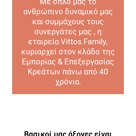
Με όπλο μας το
ανθρώπινο δυναμικό μας
και συμμάχους τους
συνεργάτες μας , η
εταιρεία Vittos Family,
κυριαρχεί στον κλάδο της
Εμπορίας & Επεξεργασίας
Κρεάτων πάνω από 40
χρόνια.
Βασικοί μας άξονες είναι