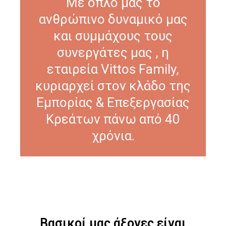
Με όπλο μας το
ανθρώπινο δυναμικό μας
και συμμάχους τους
συνεργάτες μας , η
εταιρεία Vittos Family,
κυριαρχεί στον κλάδο της
Εμπορίας & Επεξεργασίας
Κρεάτων πάνω από 40
χρόνια.
Βασικοί μας άξονες είναι