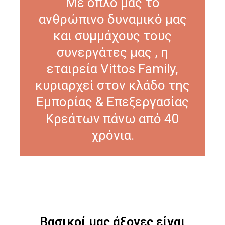
Με όπλο μας το
ανθρώπινο δυναμικό μας
και συμμάχους τους
συνεργάτες μας , η
εταιρεία Vittos Family,
κυριαρχεί στον κλάδο της
Εμπορίας & Επεξεργασίας
Κρεάτων πάνω από 40
χρόνια.
Βασικοί μας άξονες είναι