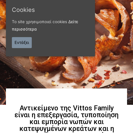
ΠΑΝΩ ΑΠΟ 40 ΧΡΟΝΙΑ
Cookies
Παράγουμε προϊόντα
Το site χρησιμοποιεί cookies
Δείτε
περισσότερα
εξαιρετικής
Εντάξει
ποιότητας
Γνωρίστε μας
Αντικείμενο της Vittos Family
είναι η επεξεργασία, τυποποίηση
και εμπορία νωπών και
κατεψυγμένων κρεάτων και η