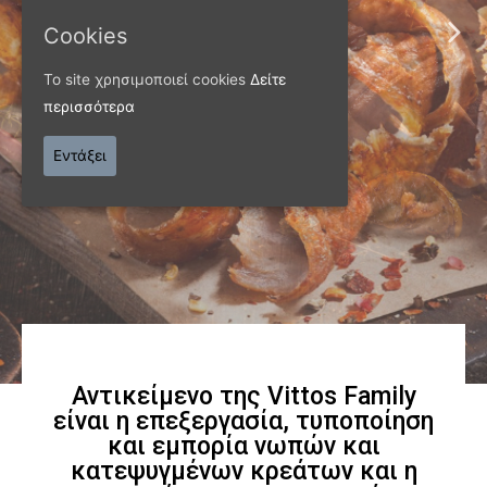
ΠΑΝΩ ΑΠΟ 40 ΧΡΟΝΙΑ
Cookies
Παράγουμε προϊόντα
Το site χρησιμοποιεί cookies
Δείτε
περισσότερα
εξαιρετικής
Εντάξει
ποιότητας
Γνωρίστε μας
Αντικείμενο της Vittos Family
είναι η επεξεργασία, τυποποίηση
και εμπορία νωπών και
κατεψυγμένων κρεάτων και η