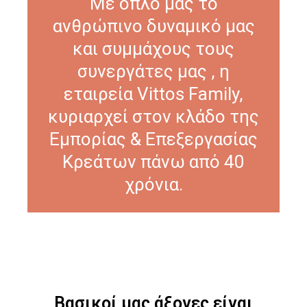
Με όπλο μας το
ανθρώπινο δυναμικό μας
και συμμάχους τους
συνεργάτες μας , η
εταιρεία Vittos Family,
κυριαρχεί στον κλάδο της
Εμπορίας & Επεξεργασίας
Κρεάτων πάνω από 40
χρόνια.
Βασικοί μας άξονες είναι