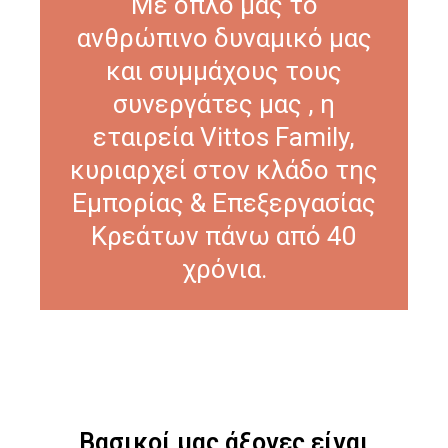
Με όπλο μας το
ανθρώπινο δυναμικό μας
και συμμάχους τους
συνεργάτες μας , η
εταιρεία Vittos Family,
κυριαρχεί στον κλάδο της
Εμπορίας & Επεξεργασίας
Κρεάτων πάνω από 40
χρόνια.
Βασικοί μας άξονες είναι