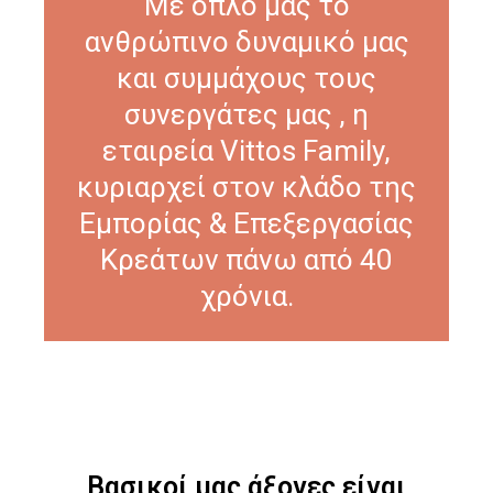
Με όπλο μας το
ανθρώπινο δυναμικό μας
και συμμάχους τους
συνεργάτες μας , η
εταιρεία Vittos Family,
κυριαρχεί στον κλάδο της
Εμπορίας & Επεξεργασίας
Κρεάτων πάνω από 40
χρόνια.
Βασικοί μας άξονες είναι