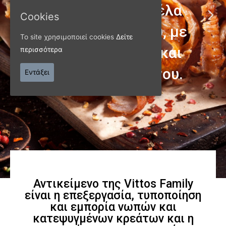
Cookies
ΠΑΝΩ ΑΠΟ 40 ΧΡΟΝΙΑ
Το site χρησιμοποιεί cookies
Δείτε
περισσότερα
Παράγουμε προϊόντα
Εντάξει
εξαιρετικής
ποιότητας
Γνωρίστε μας
Αντικείμενο της Vittos Family
είναι η επεξεργασία, τυποποίηση
και εμπορία νωπών και
κατεψυγμένων κρεάτων και η