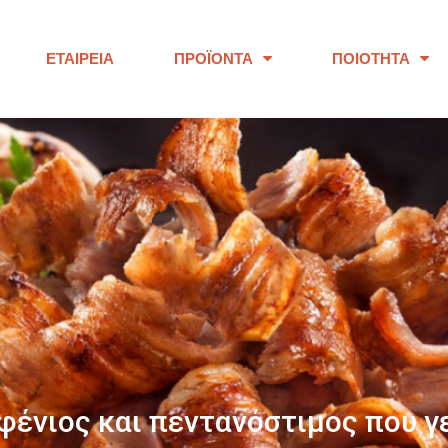
ΕΤΑΙΡΕΊΑ
ΠΡΟΪΌΝΤΑ
ΠΟΙΌΤΗΤΑ
ΠΑΝΩ ΑΠΟ 40 ΧΡΟΝΙΑ
ουμε προϊόντα εξαιρετικής ποι