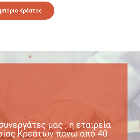
μπόριο Κρέατος
υνεργάτες μας , η εταιρεία
γασίας Κρεάτων πάνω από 40