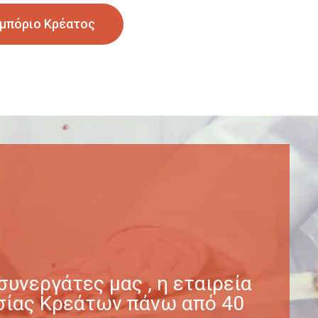
μπόριο Κρέατος
υνεργάτες μας , η εταιρεία
γασίας Κρεάτων πάνω από 40