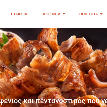
ΕΤΑΙΡΕΊΑ
ΠΡΟΪΌΝΤΑ
ΠΟΙΌΤΗΤΑ
ΠΑΝΩ ΑΠΟ 40 ΧΡΟΝΙΑ
ουμε προϊόντα εξαιρετικής ποι