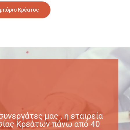
μπόριο Κρέατος
υνεργάτες μας , η εταιρεία
γασίας Κρεάτων πάνω από 40