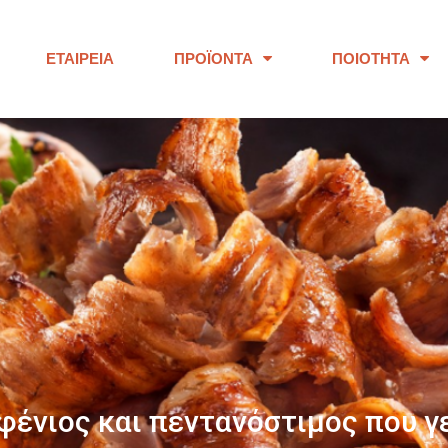
ΕΤΑΙΡΕΊΑ
ΠΡΟΪΌΝΤΑ
ΠΟΙΌΤΗΤΑ
ΠΑΝΩ ΑΠΟ 40 ΧΡΟΝΙΑ
ουμε προϊόντα εξαιρετικής ποι