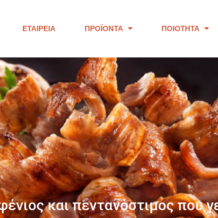
ΕΤΑΙΡΕΊΑ
ΠΡΟΪΌΝΤΑ
ΠΟΙΌΤΗΤΑ
ΠΑΝΩ ΑΠΟ 40 ΧΡΟΝΙΑ
ουμε προϊόντα εξαιρετικής ποι