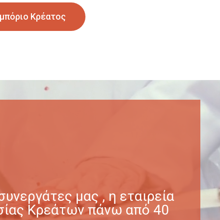
μπόριο Κρέατος
υνεργάτες μας , η εταιρεία
γασίας Κρεάτων πάνω από 40