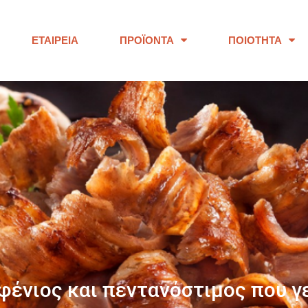
ΕΤΑΙΡΕΊΑ
ΠΡΟΪΌΝΤΑ
ΠΟΙΌΤΗΤΑ
ΠΑΝΩ ΑΠΟ 40 ΧΡΟΝΙΑ
ουμε προϊόντα εξαιρετικής ποι