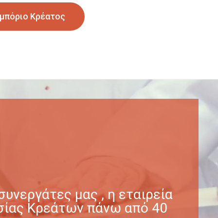
μπόριο Κρέατος
υνεργάτες μας , η εταιρεία
γασίας Κρεάτων πάνω από 40