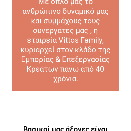
Με όπλο μας το
ανθρώπινο δυναμικό μας
και συμμάχους τους
συνεργάτες μας , η
εταιρεία Vittos Family,
κυριαρχεί στον κλάδο της
Εμπορίας & Επεξεργασίας
Κρεάτων πάνω από 40
χρόνια.
Βασικοί μας άξονες είναι