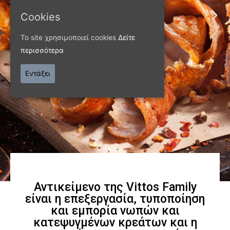
Cookies
ΠΑΝΩ ΑΠΟ 40 ΧΡΟΝΙΑ
Το site χρησιμοποιεί cookies
Δείτε
Παράγουμε προϊόντα
περισσότερα
εξαιρετικής
Εντάξει
ποιότητας
Γνωρίστε μας
Αντικείμενο της Vittos Family
είναι η επεξεργασία, τυποποίηση
και εμπορία νωπών και
κατεψυγμένων κρεάτων και η