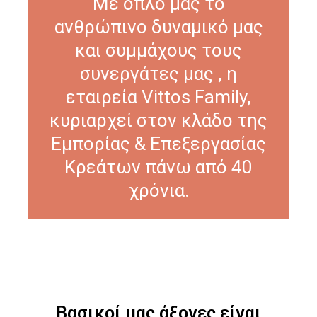
Με όπλο μας το
ανθρώπινο δυναμικό μας
και συμμάχους τους
συνεργάτες μας , η
εταιρεία Vittos Family,
κυριαρχεί στον κλάδο της
Εμπορίας & Επεξεργασίας
Κρεάτων πάνω από 40
χρόνια.
Βασικοί μας άξονες είναι