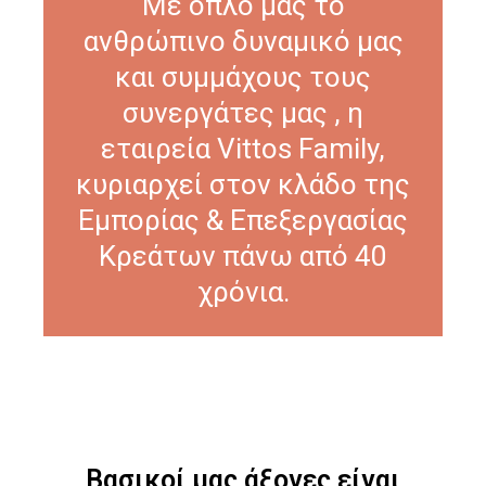
Με όπλο μας το
ανθρώπινο δυναμικό μας
και συμμάχους τους
συνεργάτες μας , η
εταιρεία Vittos Family,
κυριαρχεί στον κλάδο της
Εμπορίας & Επεξεργασίας
Κρεάτων πάνω από 40
χρόνια.
Βασικοί μας άξονες είναι