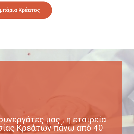
μπόριο Κρέατος
υνεργάτες μας , η εταιρεία
γασίας Κρεάτων πάνω από 40