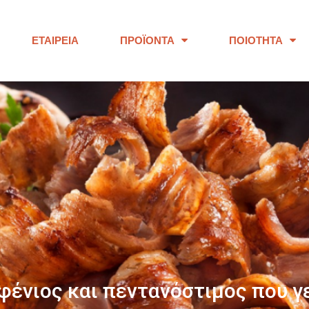
ΕΤΑΙΡΕΊΑ
ΠΡΟΪΌΝΤΑ
ΠΟΙΌΤΗΤΑ
ΠΑΝΩ ΑΠΟ 40 ΧΡΟΝΙΑ
ουμε προϊόντα εξαιρετικής ποι