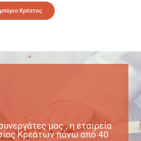
μπόριο Κρέατος
υνεργάτες μας , η εταιρεία
γασίας Κρεάτων πάνω από 40