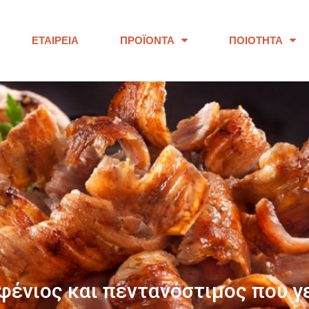
ΕΤΑΙΡΕΊΑ
ΠΡΟΪΌΝΤΑ
ΠΟΙΌΤΗΤΑ
ΠΑΝΩ ΑΠΟ 40 ΧΡΟΝΙΑ
ουμε προϊόντα εξαιρετικής ποι