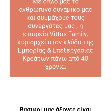
Με όπλο μας το
ανθρώπινο δυναμικό μας
και συμμάχους τους
συνεργάτες μας , η
εταιρεία Vittos Family,
κυριαρχεί στον κλάδο της
Εμπορίας & Επεξεργασίας
Κρεάτων πάνω από 40
χρόνια.
Βασικοί μας άξονες είναι