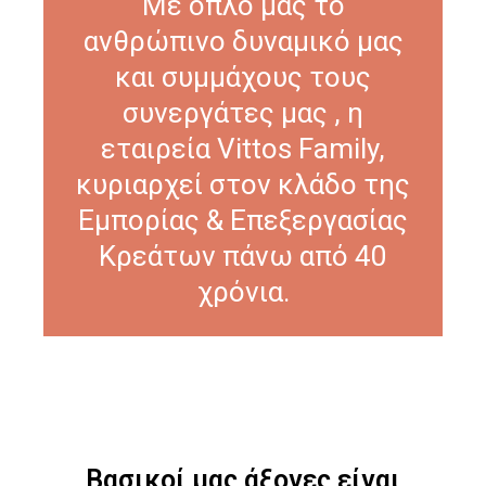
Με όπλο μας το
ανθρώπινο δυναμικό μας
και συμμάχους τους
συνεργάτες μας , η
εταιρεία Vittos Family,
κυριαρχεί στον κλάδο της
Εμπορίας & Επεξεργασίας
Κρεάτων πάνω από 40
χρόνια.
Βασικοί μας άξονες είναι