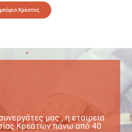
μπόριο Κρέατος
υνεργάτες μας , η εταιρεία
γασίας Κρεάτων πάνω από 40