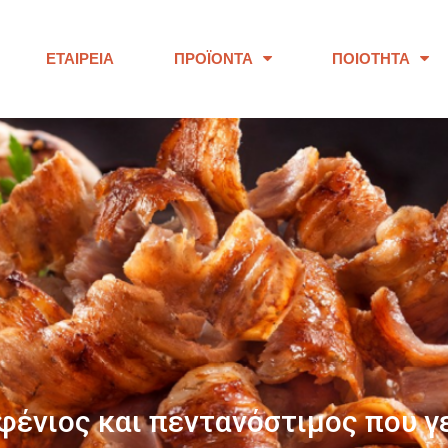
ΕΤΑΙΡΕΊΑ
ΠΡΟΪΌΝΤΑ
ΠΟΙΌΤΗΤΑ
ΠΑΝΩ ΑΠΟ 40 ΧΡΟΝΙΑ
ουμε προϊόντα εξαιρετικής ποι