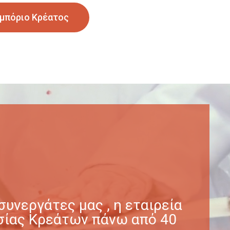
μπόριο Κρέατος
υνεργάτες μας , η εταιρεία
γασίας Κρεάτων πάνω από 40