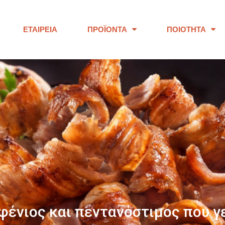
ΕΤΑΙΡΕΊΑ
ΠΡΟΪΌΝΤΑ
ΠΟΙΌΤΗΤΑ
ΠΑΝΩ ΑΠΟ 40 ΧΡΟΝΙΑ
ουμε προϊόντα εξαιρετικής ποι