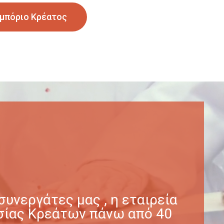
μπόριο Κρέατος
υνεργάτες μας , η εταιρεία
γασίας Κρεάτων πάνω από 40