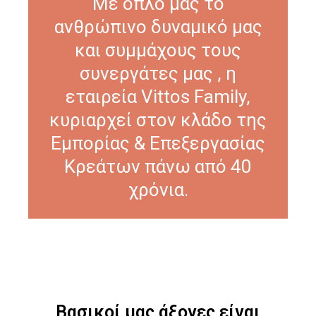
Με όπλο μας το
ανθρώπινο δυναμικό μας
και συμμάχους τους
συνεργάτες μας , η
εταιρεία Vittos Family,
κυριαρχεί στον κλάδο της
Εμπορίας & Επεξεργασίας
Κρεάτων πάνω από 40
χρόνια.
Βασικοί μας άξονες είναι