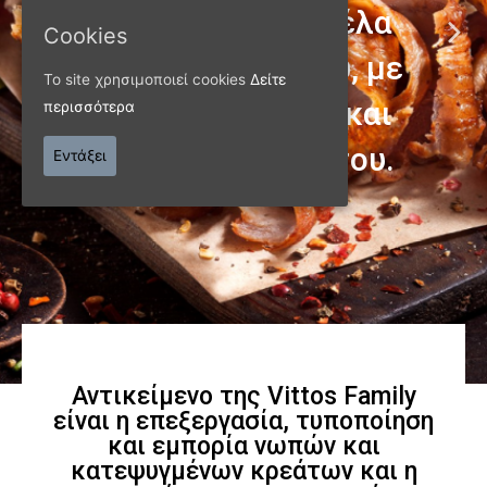
Cookies
ΠΑΝΩ ΑΠΟ 40 ΧΡΟΝΙΑ
Το site χρησιμοποιεί cookies
Δείτε
περισσότερα
Παράγουμε προϊόντα
Εντάξει
εξαιρετικής
ποιότητας
Γνωρίστε μας
Αντικείμενο της Vittos Family
είναι η επεξεργασία, τυποποίηση
και εμπορία νωπών και
κατεψυγμένων κρεάτων και η