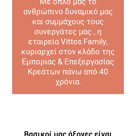
Με όπλο μας το
ανθρώπινο δυναμικό μας
και συμμάχους τους
συνεργάτες μας , η
εταιρεία Vittos Family,
κυριαρχεί στον κλάδο της
Εμπορίας & Επεξεργασίας
Κρεάτων πάνω από 40
χρόνια.
Βασικοί μας άξονες είναι