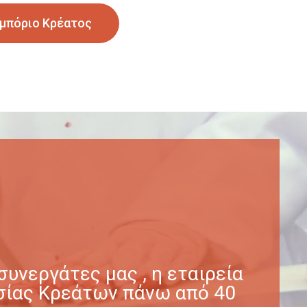
μπόριο Κρέατος
υνεργάτες μας , η εταιρεία
γασίας Κρεάτων πάνω από 40