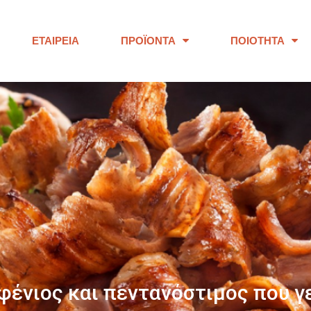
ΕΤΑΙΡΕΊΑ
ΠΡΟΪΌΝΤΑ
ΠΟΙΌΤΗΤΑ
ΠΑΝΩ ΑΠΟ 40 ΧΡΟΝΙΑ
ουμε προϊόντα εξαιρετικής ποι