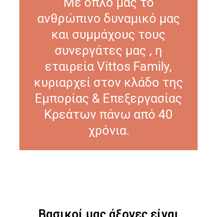
Με όπλο μας το
ανθρώπινο δυναμικό μας
και συμμάχους τους
συνεργάτες μας , η
εταιρεία Vittos Family,
κυριαρχεί στον κλάδο της
Εμπορίας & Επεξεργασίας
Κρεάτων πάνω από 40
χρόνια.
Βασικοί μας άξονες είναι