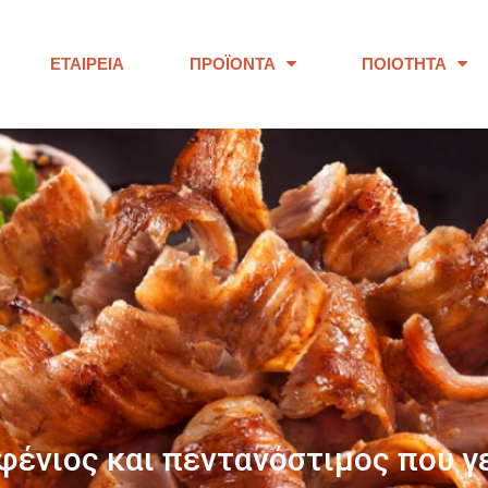
ΕΤΑΙΡΕΊΑ
ΠΡΟΪΌΝΤΑ
ΠΟΙΌΤΗΤΑ
ΠΑΝΩ ΑΠΟ 40 ΧΡΟΝΙΑ
ουμε προϊόντα εξαιρετικής ποι