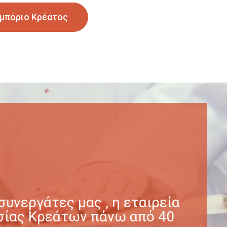
μπόριο Κρέατος
υνεργάτες μας , η εταιρεία
γασίας Κρεάτων πάνω από 40