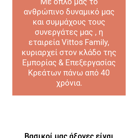
Με όπλο μας το
ανθρώπινο δυναμικό μας
και συμμάχους τους
συνεργάτες μας , η
εταιρεία Vittos Family,
κυριαρχεί στον κλάδο της
Εμπορίας & Επεξεργασίας
Κρεάτων πάνω από 40
χρόνια.
Βασικοί μας άξονες είναι