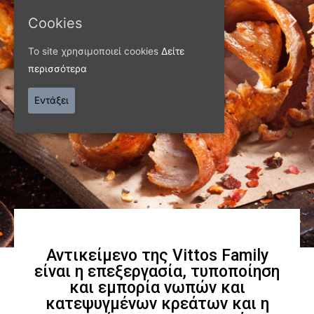
Cookies
ΠΑΝΩ ΑΠΟ 40 ΧΡΟΝΙΑ
Το site χρησιμοποιεί cookies
Δείτε
Παράγουμε προϊόντα
περισσότερα
εξαιρετικής
Εντάξει
ποιότητας
Γνωρίστε μας
Αντικείμενο της Vittos Family
είναι η επεξεργασία, τυποποίηση
και εμπορία νωπών και
κατεψυγμένων κρεάτων και η