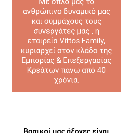
Με όπλο μας το
ανθρώπινο δυναμικό μας
και συμμάχους τους
συνεργάτες μας , η
εταιρεία Vittos Family,
κυριαρχεί στον κλάδο της
Εμπορίας & Επεξεργασίας
Κρεάτων πάνω από 40
χρόνια.
Βασικοί μας άξονες είναι