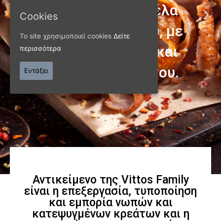
Cookies
Το site χρησιμοποιεί cookies
Δείτε
ΠΑΝΩ ΑΠΟ 40 ΧΡΟΝΙΑ
περισσότερα
Παράγουμε προϊόντα
Εντάξει
εξαιρετικής
ποιότητας
Γνωρίστε μας
Αντικείμενο της Vittos Family
είναι η επεξεργασία, τυποποίηση
και εμπορία νωπών και
κατεψυγμένων κρεάτων και η