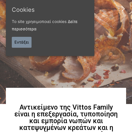
ΠΑΝΩ ΑΠΟ 40 ΧΡΟΝΙΑ
Cookies
Παράγουμε προϊόντα
Το site χρησιμοποιεί cookies
Δείτε
εξαιρετικής
περισσότερα
ποιότητας
Εντάξει
Γνωρίστε μας
Αντικείμενο της Vittos Family
είναι η επεξεργασία, τυποποίηση
και εμπορία νωπών και
κατεψυγμένων κρεάτων και η