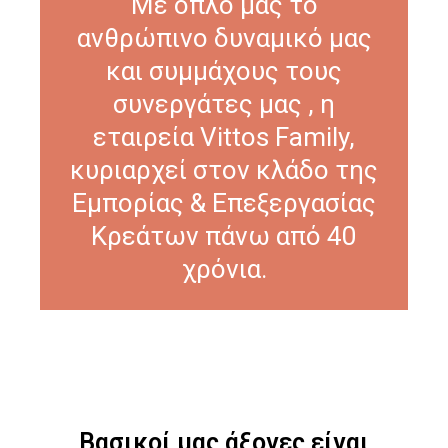
Με όπλο μας το
ανθρώπινο δυναμικό μας
και συμμάχους τους
συνεργάτες μας , η
εταιρεία Vittos Family,
κυριαρχεί στον κλάδο της
Εμπορίας & Επεξεργασίας
Κρεάτων πάνω από 40
χρόνια.
Βασικοί μας άξονες είναι