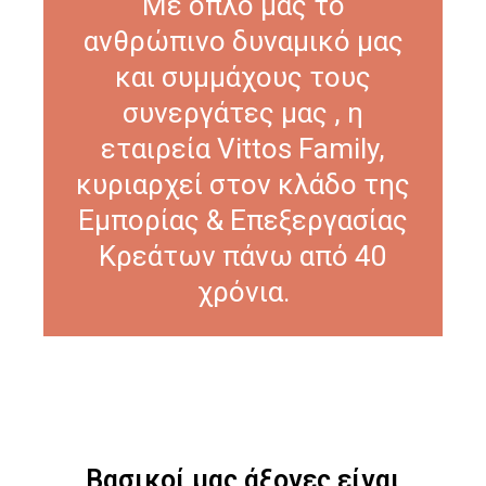
Με όπλο μας το
ανθρώπινο δυναμικό μας
και συμμάχους τους
συνεργάτες μας , η
εταιρεία Vittos Family,
κυριαρχεί στον κλάδο της
Εμπορίας & Επεξεργασίας
Κρεάτων πάνω από 40
χρόνια.
Βασικοί μας άξονες είναι