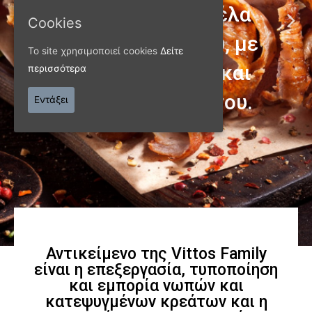
Cookies
ΠΑΝΩ ΑΠΟ 40 ΧΡΟΝΙΑ
Το site χρησιμοποιεί cookies
Δείτε
περισσότερα
Παράγουμε προϊόντα
Εντάξει
εξαιρετικής
ποιότητας
Γνωρίστε μας
Αντικείμενο της Vittos Family
είναι η επεξεργασία, τυποποίηση
και εμπορία νωπών και
κατεψυγμένων κρεάτων και η