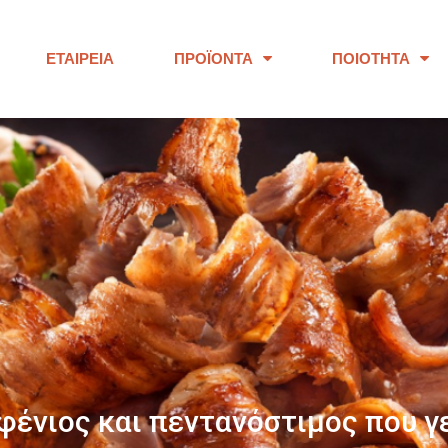
ΕΤΑΙΡΕΊΑ
ΠΡΟΪΌΝΤΑ
ΠΟΙΌΤΗΤΑ
ΠΑΝΩ ΑΠΟ 40 ΧΡΟΝΙΑ
ουμε προϊόντα εξαιρετικής ποι