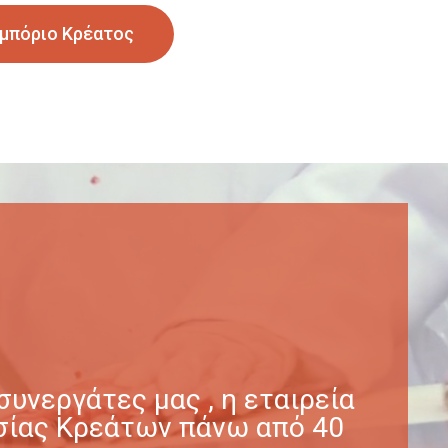
μπόριο Κρέατος
υνεργάτες μας , η εταιρεία
γασίας Κρεάτων πάνω από 40