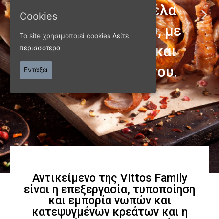
Cookies
Το site χρησιμοποιεί cookies
Δείτε
ΠΑΝΩ ΑΠΟ 40 ΧΡΟΝΙΑ
περισσότερα
Παράγουμε προϊόντα
Εντάξει
εξαιρετικής
ποιότητας
Γνωρίστε μας
Αντικείμενο της Vittos Family
είναι η επεξεργασία, τυποποίηση
και εμπορία νωπών και
κατεψυγμένων κρεάτων και η