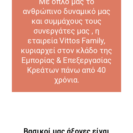
Με όπλο μας το
ανθρώπινο δυναμικό μας
και συμμάχους τους
συνεργάτες μας , η
εταιρεία Vittos Family,
κυριαρχεί στον κλάδο της
Εμπορίας & Επεξεργασίας
Κρεάτων πάνω από 40
χρόνια.
Βασικοί μας άξονες είναι