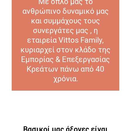
Με όπλο μας το
ανθρώπινο δυναμικό μας
και συμμάχους τους
συνεργάτες μας , η
εταιρεία Vittos Family,
κυριαρχεί στον κλάδο της
Εμπορίας & Επεξεργασίας
Κρεάτων πάνω από 40
χρόνια.
Βασικοί μας άξονες είναι