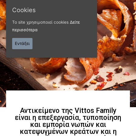
Cookies
ΠΑΝΩ ΑΠΟ 40 ΧΡΟΝΙΑ
Το site χρησιμοποιεί cookies
Δείτε
Παράγουμε προϊόντα
περισσότερα
εξαιρετικής
Εντάξει
ποιότητας
Γνωρίστε μας
Αντικείμενο της Vittos Family
είναι η επεξεργασία, τυποποίηση
και εμπορία νωπών και
κατεψυγμένων κρεάτων και η