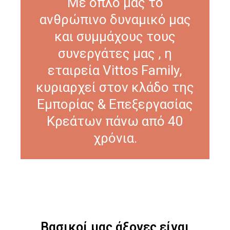
Με όπλο μας το
ανθρώπινο δυναμικό μας
και συμμάχους τους
συνεργάτες μας , η
εταιρεία Vittos Family,
κυριαρχεί στον κλάδο της
Εμπορίας & Επεξεργασίας
Κρεάτων πάνω από 40
χρόνια.
Βασικοί μας άξονες είναι